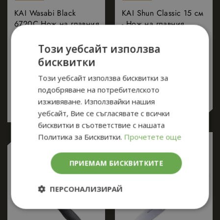
KAI Wasabi Black
KAI Shun Classic 15 см
6720C Нож на главния
- Нож на главния
готвач 20 см
готвач
Този уебсайт използва
бисквитки
60.00
€
(117,35
201.00
€
(393,12
Този уебсайт използва бисквитки за
подобряване на потребителското
лв.)
лв.)
изживяване. Използвайки нашия
уебсайт, Вие се съгласявате с всички
бисквитки в съответствие с нашата
Политика за Бисквитки.
Прочетете още
-10%
ПРИЕМАМ БИСКВИТКИТЕ
ПЕРСОНАЛИЗИРАЙ
Строго
Ефективност
необходимо