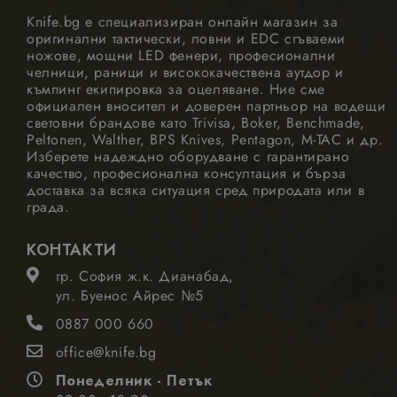
сайтове,
използващи
Knife.bg е специализиран онлайн магазин за
Google Tag
оригинални тактически, ловни и EDC сгъваеми
Manager за
ножове, мощни LED фенери, професионални
зареждане на
други
челници, раници и висококачествена аутдор и
скриптове и
къмпинг екипировка за оцеляване. Ние сме
код на
официален вносител и доверен партньор на водещи
страница.
световни брандове като Trivisa, Boker, Benchmade,
Когато се
използва, мож
Peltonen, Walther, BPS Knives, Pentagon, M-TAC и др.
да се счита за
Изберете надеждно оборудване с гарантирано
строго
качество, професионална консултация и бърза
необходим,
доставка за всяка ситуация сред природата или в
тъй като без
него други
града.
скриптове
може да не
Google Privacy Policy
функционират
КОНТАКТИ
правилно.
Краят на имет
гр. София ж.к. Дианабад,
е уникален
ул. Буенос Айрес №5
номер, който 
и
идентификато
0887 000 660
за асоцииран
акаунт в
office@knife.bg
Google
Analytics.
Понеделник - Петък