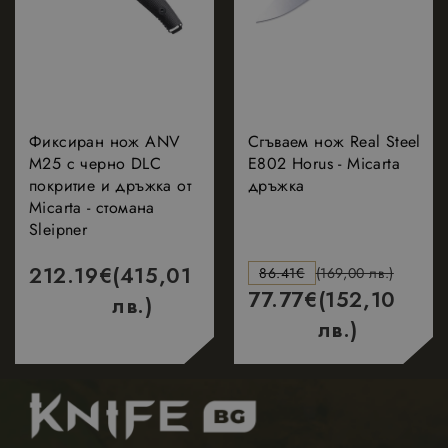
Таргетиране
Функционалност
Фиксиран нож ANV
Сгъваем нож Real Steel
M25 с черно DLC
E802 Horus - Micarta
покритие и дръжка от
дръжка
Micarta - стомана
Строго необходимо
Ефективност
Sleipner
Таргетиране
Функционалност
212.19
€
(415,01
86.41
€
(169,00 лв.)
Строго необходимите бисквитки позволяват
77.77
€
(152,10
основната функционалност на уебсайта, като
лв.)
потребителско влизане и управление на
лв.)
акаунта. Уебсайтът не може да се използва
правилно без строго необходими бисквитки.
Доставчик
/
Валиден
Име
Описание
Домейн
до
_dc_gtm_UA-
.nastarta-
50
Тази бисквитк
177840928-1
shop.com
секунди
е свързана съ