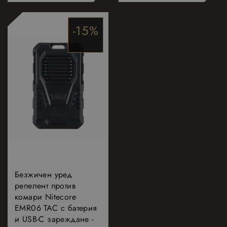
-15%
Строго необходимо
Ефективност
Таргетиране
Функционалност
Строго необходимите бисквитки позволяват
основната функционалност на уебсайта, като
потребителско влизане и управление на
акаунта. Уебсайтът не може да се използва
правилно без строго необходими бисквитки.
Доставчик
/
Валиден
Име
Описание
Домейн
до
_dc_gtm_UA-
.nastarta-
50
Тази бисквитк
177840928-1
shop.com
секунди
е свързана съ
сайтове,
Безжичен уред
използващи
репелент против
Google Tag
Manager за
комари Nitecore
зареждане на
EMR06 TAC с батерия
други
скриптове и
и USB-C зареждане -
код на