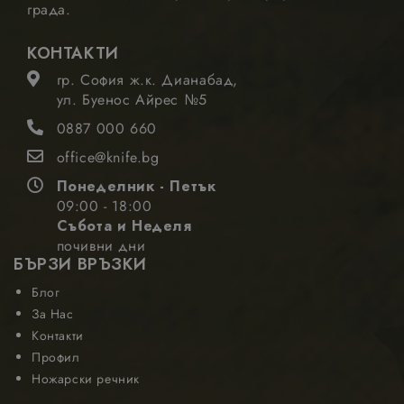
града.
цел
предоставяне
на своя анализ
КОНТАКТИ
на риска.
гр. София ж.к. Дианабад,
ул. Буенос Айрес №5
0887 000 660
office@knife.bg
Доставчик
Валиден
Име
Описание
/
Домейн
до
Понеделник - Петък
09:00 - 18:00
_gid
1 ден
Google
Тази бисквитка
Доставчик
Валиден
Име
Описание
LLC
е зададена от
/
Домейн
до
Събота и Неделя
.nastarta-
Google
почивни дни
shop.com
Analytics. Той
_gcl_au
2 месеца
Google
Тази бискв
БЪРЗИ ВРЪЗКИ
съхранява и
4
LLC
се задава о
седмици
актуализира
.nastarta-
Doubleclic
уникална
shop.com
предостав
Блог
стойност за
информац
За Нас
всяка посетена
за това как
страница и се
крайният
Контакти
използва за
потребите
отчитане и
Профил
използва
проследяване
уебсайта и
Ножарски речник
на
всяка рекл
показванията
която