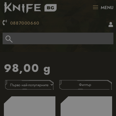
MENU
0887000660
98,00 g
Филтър