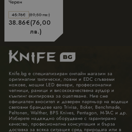
Черен
страница.
Когато се
използва, мож
45.76
€
(89,50 лв.)
да се счита за
38.86
€
(76,00
строго
необходим,
лв.)
тъй като без
него други
скриптове
може да не
Google Privacy Policy
функционират
правилно.
Краят на имет
е уникален
номер, който 
и
Knife.bg е специализиран онлайн магазин за
идентификато
оригинални тактически, ловни и EDC сгъваеми
за асоцииран
акаунт в
ножове, мощни LED фенери, професионални
Google
челници, раници и висококачествена аутдор и
Analytics.
къмпинг екипировка за оцеляване. Ние сме
_GRECAPTCHA
5 месеца
Google LLC
Google
официален вносител и доверен партньор на водещи
4
www.google.com
reCAPTCHA
световни брандове като Trivisa, Boker, Benchmade,
седмици
задава
Peltonen, Walther, BPS Knives, Pentagon, M-TAC и др.
необходимата
Изберете надеждно оборудване с гарантирано
бисквитка
(_GRECAPTCHA)
качество, професионална консултация и бърза
когато се
доставка за всяка ситуация сред природата или в
изпълнява с