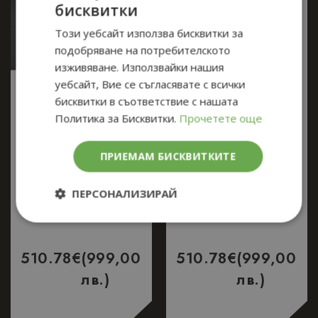
бисквитки
Този уебсайт използва бисквитки за
подобряване на потребителското
изживяване. Използвайки нашия
уебсайт, Вие се съгласявате с всички
бисквитки в съответствие с нашата
Политика за Бисквитки.
Прочетете още
Сгъваем нож ANV
Сгъваем нож ANV
ПРИЕМАМ БИСКВИТКИТЕ
A100 AL- ELMAX
A100 AL- ELMAX
стомана с DLC
стомана с DLC
покритие, титаниева
покритие, титаниева
ПЕРСОНАЛИЗИРАЙ
дръжка Bold дизайн
дръжка
Строго
Ефективност
необходимо
510.78
€
(999,00
510.78
€
(999,00
лв.)
лв.)
Таргетиране
Функционалност