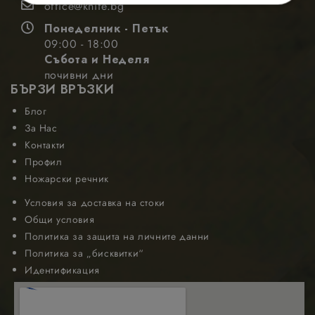
office@knife.bg
Строго
Ефективност
необходимо
Понеделник - Петък
09:00 - 18:00
Събота и Неделя
Таргетиране
Функционалност
почивни дни
БЪРЗИ ВРЪЗКИ
Блог
За Нас
Контакти
Профил
Строго необходимо
Ефективност
Ножарски речник
Таргетиране
Функционалност
Условия за доставка на стоки
Строго необходимите бисквитки позволяват
Общи условия
основната функционалност на уебсайта, като
Политика за защита на личните данни
потребителско влизане и управление на
акаунта. Уебсайтът не може да се използва
Политика за „бисквитки“
правилно без строго необходими бисквитки.
Идентификация
Доставчик
/
Валиден
Име
Описание
Домейн
до