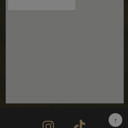
_dc_gtm_UA-
.nastarta-
50
Тази бисквитк
177840928-1
shop.com
секунди
е свързана съ
сайтове,
използващи
Google Tag
Manager за
зареждане на
други
скриптове и
код на
страница.
Когато се
използва, мож
да се счита за
строго
необходим,
тъй като без
него други
скриптове
може да не
Google Privacy Policy
функционират
правилно.
Краят на имет
е уникален
номер, който 
и
идентификато
за асоцииран
↑
акаунт в
Google