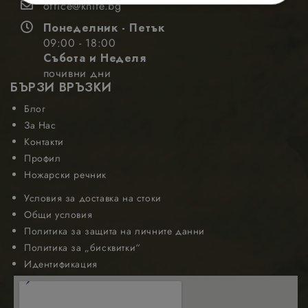
office@knife.bg
Строго
Ефективност
необходимо
Понеделник - Петък
09:00 - 18:00
Събота и Неделя
Таргетиране
Функционалност
почивни дни
БЪРЗИ ВРЪЗКИ
Блог
За Нас
Контакти
Профил
Строго необходимо
Ефективност
Ножарски речник
Таргетиране
Функционалност
Условия за доставка на стоки
Строго необходимите бисквитки позволяват
Общи условия
основната функционалност на уебсайта, като
Политика за защита на личните данни
потребителско влизане и управление на
акаунта. Уебсайтът не може да се използва
Политика за „бисквитки“
правилно без строго необходими бисквитки.
Идентификация
Доставчик
/
Валиден
Име
Описание
Домейн
до