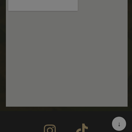
_dc_gtm_UA-
.nastarta-
50
Тази бисквитк
177840928-1
shop.com
секунди
е свързана съ
сайтове,
използващи
Google Tag
Manager за
зареждане на
други
скриптове и
код на
страница.
Когато се
използва, мож
да се счита за
строго
необходим,
тъй като без
него други
скриптове
може да не
Google Privacy Policy
функционират
правилно.
Краят на имет
е уникален
номер, който 
и
идентификато
за асоцииран
↓
акаунт в
Google