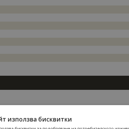
ДЕТАЙЛНО ОПИСАНИЕ
йт използва бисквитки
ползва бисквитки за подобряване на потребителското изжив