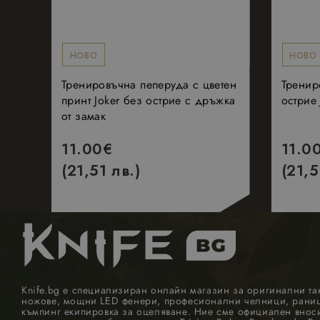
_fbp
НОВО
НОВО
Тренировъчна пеперуда с цветен
Тренир
принт Joker без острие с дръжка
острие
от замак
11.00
€
11.0
(21,51 лв.)
(21,5
Knife.bg е специализиран онлайн магазин за оригинални та
ножове, мощни LED фенери, професионални челници, раници
къмпинг екипировка за оцеляване. Ние сме официален внос