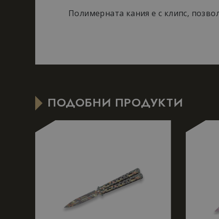
177840928-1
s
Полимерната кания е с клипс, позво
_GRECAPTCHA
G
w
ПОДОБНИ ПРОДУКТИ
Име
Име
_gid
_gcl_au
_ga
_hjSession_198860
_hjSessionUser_19
_ga_Q1Q589HZXE