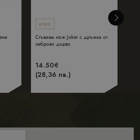
е видял преди да
дица от рекламни
рети страни
НОВО
Н
ена
Сгъваем нож Joker с дръжка от
Тре
зеброво дърво
кар
14.50
€
13
(28,36 лв.)
(2