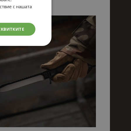
тствие с нашата
СКВИТКИТЕ
кционалност
елско влизане и
тки.
щи Google Tag