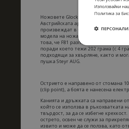
Използвайки наш
Политика за Бис
Ножовете Glock са разработени от к
Австрийската армия и по-конкретно
ПЕРСОНАЛИ
произвеждат в базата на Glock в До
модела на ножа, които носят кодове
това, че F81 разполага със серетация
Строго
поради което тежи 202 грама (с 4 гр
необходи
подходящи за хвърляне, както и мог
пушка Steyr AUG.
Острието е направено от стомана 10
(clip point), а боята е нанесена елек
Канията и дръжката са направени от 
Строго необходимит
който се използва в ръкохватката на
управление на акау
твърдост, за да се избегне крехкост
Д
Име
острето, освен че служи за прикрепя
Д
извито и може да се ползва, като от
_dc_gtm_UA-
.