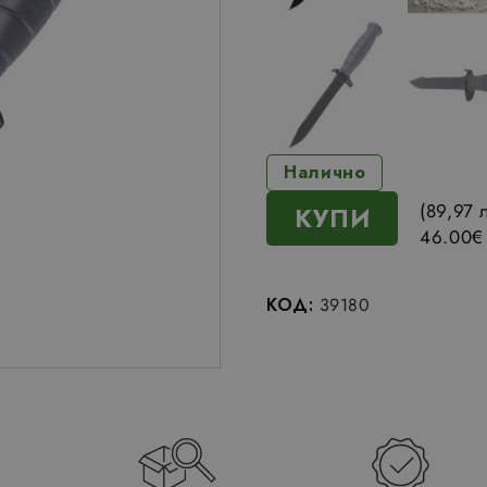
Налично
(89,97 л
КУПИ
46.00
€
КОД:
39180