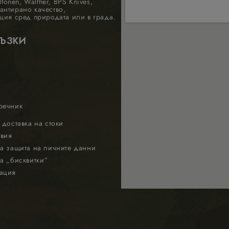
tonen, Walther, BPS Knives,
антирано качество,
ция сред природата или в града.
РЪЗКИ
речник
 доставка на стоки
вия
а защита на личните данни
а „бисквитки“
ация