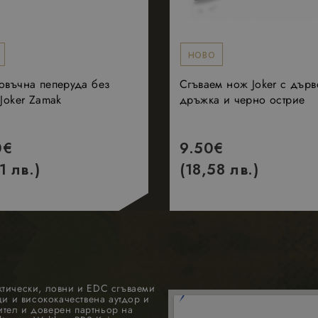
реклама, която крайният потребител може да 
shop.com
1 месец
състоянието на сесията.
посети посочения уебсайт.
2 месеца
Meta
Използва се от Facebook за доставяне на поре
4
Platform
продукти, като наддаване в реално време от т
седмици
Inc.
рекламодатели
НОВО
.nastarta-
shop.com
овъчна пеперуда без
Сгъваем нож Joker с дърв
 Joker Zamak
дръжка и черно острие
0
€
9.50
€
1 лв.)
(18,58 лв.)
ктически, ловни и EDC сгъваеми
 и висококачествена аутдор и
ител и доверен партньор на