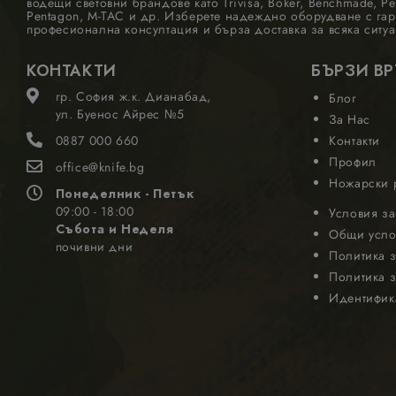
водещи световни брандове като Trivisa, Boker, Benchmade, Pel
Pentagon, M-TAC и др. Изберете надеждно оборудване с гар
професионална консултация и бърза доставка за всяка ситуа
КОНТАКТИ
БЪРЗИ В
гр. София ж.к. Дианабад,
Блог
ул. Буенос Айрес №5
За Нас
0887 000 660
Контакти
Профил
office@knife.bg
Ножарски 
Понеделник - Петък
09:00 - 18:00
Условия за
Събота и Неделя
Общи усло
почивни дни
Политика з
Политика з
Идентифик