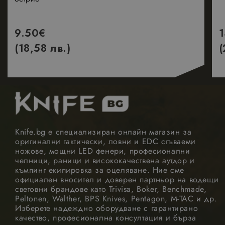
номер, който 
и
идентификато
за асоцииран
9.50
€
акаунт в
Google
(18,58 лв.)
(
Analytics.
_GRECAPTCHA
5 месеца
Google LLC
Google
4
www.google.com
reCAPTCHA
седмици
задава
необходимата
бисквитка
(_GRECAPTCHA)
когато се
изпълнява с
цел
предоставяне
Knife.bg е специализиран онлайн магазин за
на своя анализ
оригинални тактически, ловни и EDC сгъваеми
на риска.
ножове, мощни LED фенери, професионални
челници, раници и висококачествена аутдор и
къмпинг екипировка за оцеляване. Ние сме
официален вносител и доверен партньор на водещи
световни брандове като Trivisa, Boker, Benchmade,
Peltonen, Walther, BPS Knives, Pentagon, M-TAC и др.
Изберете надеждно оборудване с гарантирано
Доставчик
Валиден
Име
Описание
/
Домейн
до
качество, професионална консултация и бърза