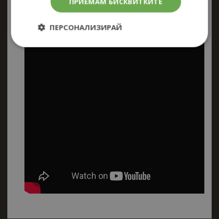
ПРИЕМАМ БИСКВИТКИТЕ
на дейности на открито е необходимо да
подадете звуков сигнал към други членове
на групата.
ПЕРСОНАЛИЗИРАЙ
Строго
Ефективност
необходимо
Таргетиране
Функционалност
Строго необходимо
Ефективност
Таргетиране
Функционалност
Строго необходимите бисквитки позволяват
основната функционалност на уебсайта, като
потребителско влизане и управление на
акаунта. Уебсайтът не може да се използва