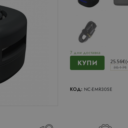
7 дни доставка
КУПИ
25.56
€
(
30.17
€
КОД:
NC-EMR30SE