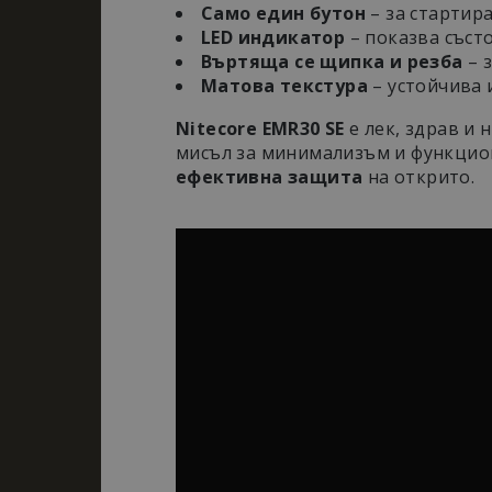
Само един бутон
– за стартира
LED индикатор
– показва съст
Въртяща се щипка и резба
– з
Матова текстура
– устойчива 
Твоята лична зона на спокойст
Nitecore EMR30 SE
е лек, здрав и 
мисъл за минимализъм и функцион
ефективна защита
на открито.
Строго необходимит
управление на акау
Д
Име
Д
_dc_gtm_UA-
.
177840928-1
s
_GRECAPTCHA
G
w