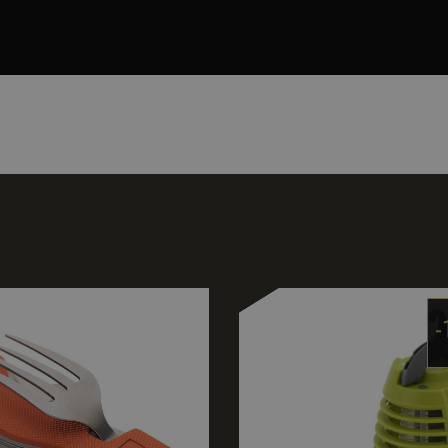
Google Privacy Policy
Доставчик
Валиден
Описание
/
Домейн
Доставчик
до
Валиден
Описание
/
Домейн
до
1 ден
Google
Тази бисквитка е зададена от Google Analytics. Той с
LLC
2 месеца
актуализира уникална стойност за всяка посетена ст
Google
Тази бисквитка се задава от Doubleclick и пре
.nastarta-
4
използва за отчитане и проследяване на показваният
LLC
информация за това как крайният потребител 
shop.com
седмици
.nastarta-
и всяка реклама, която крайният потребител м
shop.com
преди да посети посочения уебсайт.
1 година
Google
Името на тази бисквитка е свързано с Google Universa
1 месец
LLC
е значителна актуализация на по-често използваната 
5
.nastarta-
29
Тази бисквитка се задава от Hotjar и предост
.nastarta-
на Google. Тази бисквитка се използва за разгранич
shop.com
минути
това как крайният потребител използва уебсай
shop.com
52
потребители чрез присвояване на произволно гене
реклама, която крайният потребител може да 
секунди
идентификатор на клиента. Той се включва във всяка
посети посочения уебсайт.
страница в даден сайт и се използва за изчисляване 
посетители, сесии и кампании за отчетите за анализ 
88605
.nastarta-
1 година
Тази бисквитка се задава от Hotjar и предост
shop.com
това как крайният потребител използва уебсай
.nastarta-
1 година
Тази бисквитка се използва от Google Analytics за за
реклама, която крайният потребител може да 
shop.com
1 месец
състоянието на сесията.
посети посочения уебсайт.
2 месеца
Meta
Използва се от Facebook за доставяне на поре
4
Platform
продукти, като наддаване в реално време от т
седмици
Inc.
рекламодатели
.nastarta-
shop.com