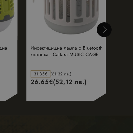
дна
Инсектицидна лампа с Bluetooth
Турист
колонка - Cattara MUSIC CAGE
крачет
31.35
€
(61,32 лв.)
26.6
26.65
€
(52,12 лв.)
22.6