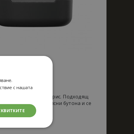
яване.
тствие с нашата
 без светлина, без мирис. Подходящ
ави подложката, натисни бутона и се
СКВИТКИТЕ
кционалност