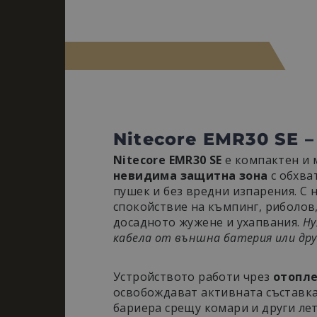
Nitecore EMR30 SE
Nitecore EMR30 SE
е компактен и 
невидима защитна зона
с обхва
пушек и без вредни изпарения. С 
спокойствие на къмпинг, риболов,
досадното жужене и ухапвания.
Ну
кабела от външна батерия или дру
Мощна защита без шум, мирис 
Устройството работи чрез
отопле
освобождават активната съставка
бариера срещу комари и други ле