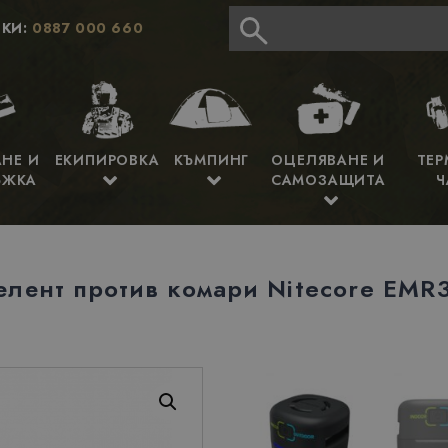
КИ:
0887 000 660
АНЕ И
ЕКИПИРОВКА
КЪМПИНГ
ОЦЕЛЯВАНЕ И
ТЕР
ЪЖКА
САМОЗАЩИТА
Ч
лент против комари Nitecore EMR3