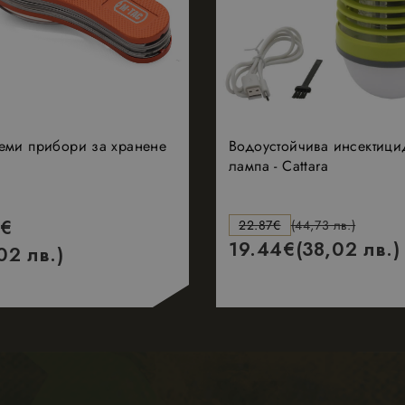
еми прибори за хранене
Водоустойчива инсектици
лампа - Cattara
€
22.87
€
(44,73 лв.)
19.44
€
(38,02 лв.)
02 лв.)