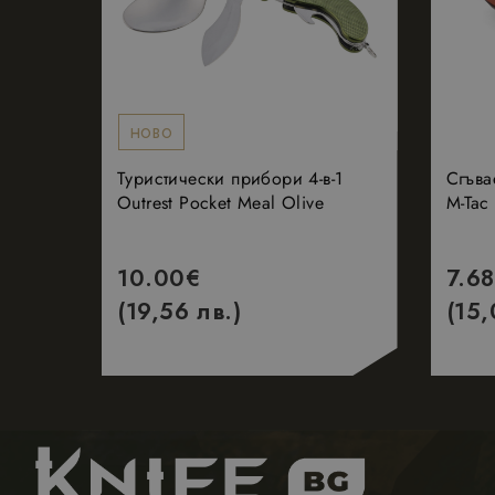
НОВО
Туристически прибори 4-в-1
Сгъва
Outrest Pocket Meal Olive
M-Tac
10.00
€
7.68
(19,56 лв.)
(15,