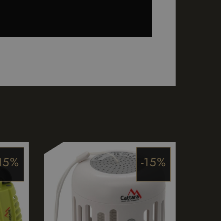
ъхранява и
раница и се
доставя
а на страницата.
използва уебсайта
оже да е видял
l Analytics - което
услуга за анализ
авя информация за
аване на уникални
та и всяка
риран номер като
е видял преди да
 заявка за
на данни за
на сайтовете.
авя информация за
та и всяка
пазване на
е видял преди да
дица от рекламни
-15%
-15%
рети страни