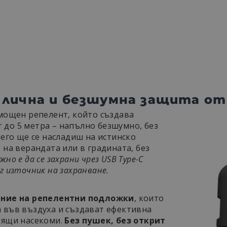
ДЕТАЙЛНО ОПИСАНИЕ
 – лична и безшумна защита о
мощен репелент, който създава
т до 5 метра – напълно безшумно, без
него ще се насладиш на истинско
 на верандата или в градината, без
жно е да се захрани чрез USB Type-C
г източник на захранване.
или химикали
ние на репелентни подложки
, които
 във въздуха и създават ефективна
тящи насекоми.
Без пушек, без открит