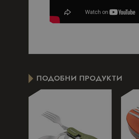
Име
Име
_gid
_gcl_au
_ga
_hjSession_198860
_hjSessionUser_19
ПОДОБНИ ПРОДУКТИ
_ga_Q1Q589HZXE
_fbp