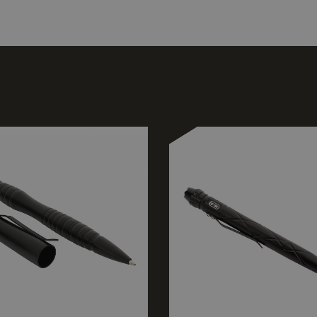
Строго необходимо
Ефективност
Таргетиране
Функционалност
е бисквитки позволяват основната функционалност на уебсайта, като потребит
нта. Уебсайтът не може да се използва правилно без строго необходими бискви
оставчик
/
Валиден
Описание
омейн
до
nastarta-
50
Тази бисквитка е свързана със сайтове, използва
hop.com
секунди
Manager за зареждане на други скриптове и код на
се използва, може да се счита за строго необходим
него други скриптове може да не функционират п
името е уникален номер, който е и идентификато
акаунт в Google Analytics.
5 месеца
oogle LLC
Google reCAPTCHA задава необходимата бисквитка
4
ww.google.com
когато се изпълнява с цел предоставяне на своя а
седмици
Google Privacy Policy
Доставчик
Валиден
Описание
/
Домейн
Доставчик
до
Валиден
Описание