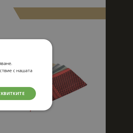
о
яване.
тствие с нашата
СКВИТКИТЕ
кционалност