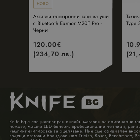
НОВО
_gid
_gcl_au
Активни електронни тапи за уши
Такти
с Bluetooth Earmor M20T Pro -
Type 
Черни
_ga
_hjSession_198860
120.00
€
10.
(234,70 лв.)
(21,
_hjSessionUser_19
_ga_Q1Q589HZXE
_fbp
Knife.bg е специализиран онлайн магазин за оригинални та
ножове, мощни LED фенери, професионални челници, раници
къмпинг екипировка за оцеляване. Ние сме официален внос
водещи световни брандове като Trivisa, Boker, Benchmade, Pel