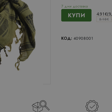
7 дни доставка
КУПИ
4.91
€
(9
8.18
€
КОД:
40908001