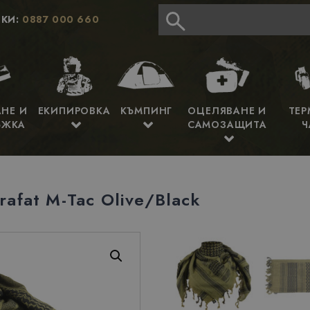
КИ:
0887 000 660
АНЕ И
ЕКИПИРОВКА
КЪМПИНГ
ОЦЕЛЯВАНЕ И
ТЕР
ЪЖКА
САМОЗАЩИТА
Ч
afat M-Tac Olive/Black