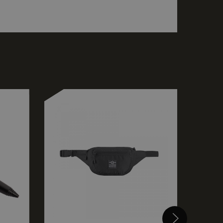
елско влизане и
тки.
щи Google Tag
 страница. Когато
, тъй като без
равилно. Краят на
р за асоцииран
 (_GRECAPTCHA),
нализ на риска.