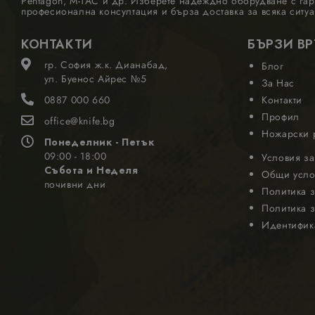
Pentagon, M-TAC и др. Изберете надеждно оборудване с гар
професионална консултация и бърза доставка за всяка ситуа
КОНТАКТИ
БЪРЗИ В
гр. София ж.к. Дианабад,
Блог
ул. Буенос Айрес №5
За Нас
0887 000 660
Контакти
Профил
office@knife.bg
Ножарски 
Понеделник - Петък
09:00 - 18:00
Условия за
Събота и Неделя
Общи усло
почивни дни
Политика з
Политика з
Идентифик