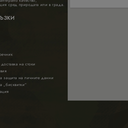
антирано качество,
ция сред природата или в града.
РЪЗКИ
речник
 доставка на стоки
вия
а защита на личните данни
а „бисквитки“
ация