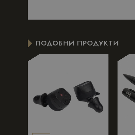
Строго необходимит
ПОДОБНИ ПРОДУКТИ
управление на акау
Д
Име
Д
_dc_gtm_UA-
.
177840928-1
s
_GRECAPTCHA
G
w
Име
Име