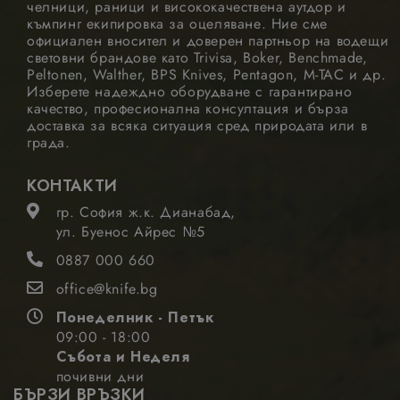
челници, раници и висококачествена аутдор и
необходимата
къмпинг екипировка за оцеляване. Ние сме
бисквитка
(_GRECAPTCHA)
официален вносител и доверен партньор на водещи
когато се
световни брандове като Trivisa, Boker, Benchmade,
изпълнява с
Peltonen, Walther, BPS Knives, Pentagon, M-TAC и др.
цел
Изберете надеждно оборудване с гарантирано
предоставяне
на своя анализ
качество, професионална консултация и бърза
на риска.
доставка за всяка ситуация сред природата или в
града.
КОНТАКТИ
гр. София ж.к. Дианабад,
ул. Буенос Айрес №5
Доставчик
Валиден
Име
Описание
/
Домейн
до
0887 000 660
_gid
1 ден
Google
Тази бисквитка
Доставчик
Валиден
Име
Описание
LLC
е зададена от
office@knife.bg
/
Домейн
до
.nastarta-
Google
shop.com
Analytics. Той
_gcl_au
2 месеца
Google
Тази бискв
Понеделник - Петък
съхранява и
4
LLC
се задава о
09:00 - 18:00
седмици
актуализира
.nastarta-
Doubleclic
уникална
shop.com
предостав
Събота и Неделя
стойност за
информац
почивни дни
всяка посетена
за това как
БЪРЗИ ВРЪЗКИ
страница и се
крайният