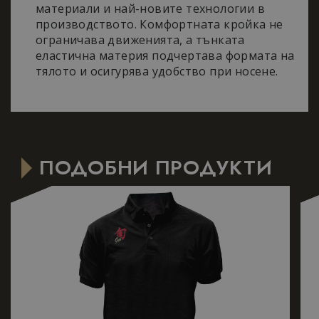
материали и най-новите технологии в
производството. Комфортната кройка не
Таргетиране
Функционалност
ограничава движенията, а тънката
еластична материя подчертава формата на
тялото и осигурява удобство при носене.
Строго необходимо
Ефективност
Таргетиране
Функционалност
ПОДОБНИ ПРОДУКТИ
Строго необходимите бисквитки позволяват
основната функционалност на уебсайта, като
потребителско влизане и управление на
акаунта. Уебсайтът не може да се използва
правилно без строго необходими бисквитки.
Доставчик
/
Валиден
Име
Описание
Домейн
до
_dc_gtm_UA-
.nastarta-
50
Тази бисквитк
177840928-1
shop.com
секунди
е свързана съ
сайтове,
използващи
Google Tag