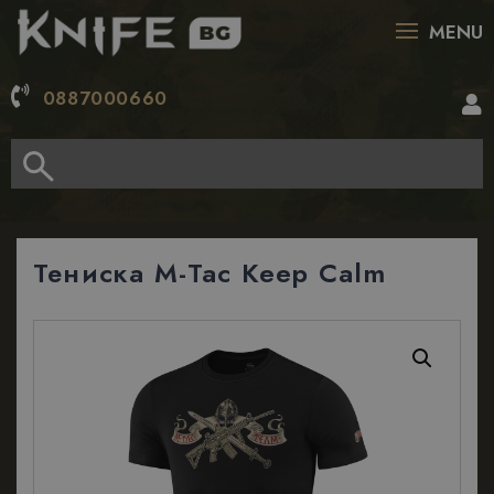
MENU
0887000660
Тениска M-Tac Keep Calm