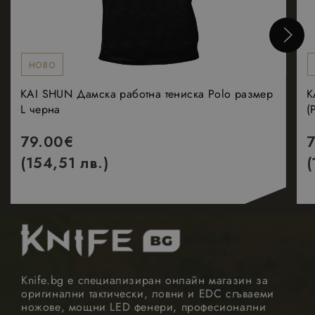
Manager за
зареждане на
други
скриптове и
код на
страница.
НОВО
Когато се
използва, мож
да се счита за
KAI SHUN Дамска работна тениска Polo размер
K
строго
L черна
(
необходим,
тъй като без
него други
79.00
€
скриптове
може да не
(154,51 лв.)
(
Google Privacy Policy
функционират
правилно.
Краят на имет
е уникален
номер, който 
и
идентификато
за асоцииран
акаунт в
Google
Analytics.
Knife.bg е специализиран онлайн магазин за
_GRECAPTCHA
5 месеца
оригинални тактически, ловни и EDC сгъваеми
Google LLC
Google
4
www.google.com
reCAPTCHA
ножове, мощни LED фенери, професионални
седмици
задава