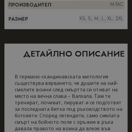
M-TAC
ПРОИЗВОДИТЕЛ
XS, S, M, L, XL, 2XL
РАЗМЕР
ДЕТАЙЛНО ОПИСАНИЕ
В германо-скандинавската митология
съществува вярването, че душите на най-
смелите воини след смъртта си отиват на
място на вечна слава – Валхала. Там те
тренират, почиват, пируват и се подготвят
за последната битка под ръководството на
боговете. Според легендите, само смелата
смърт на бойното поле с оръжие в ръка
давала правото на воина да влезе във