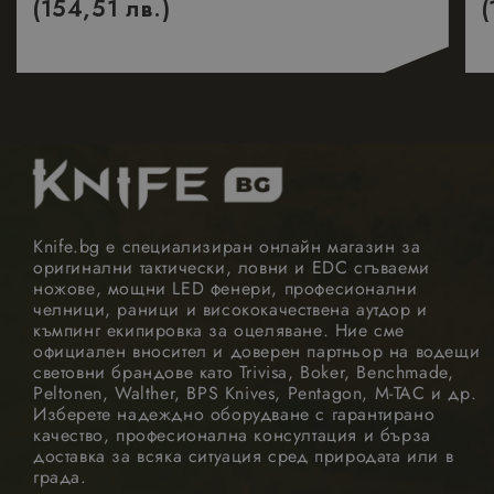
(154,51 лв.)
(
Когато се
използва, мож
да се счита за
строго
необходим,
тъй като без
него други
скриптове
може да не
Google Privacy Policy
функционират
правилно.
Краят на имет
е уникален
номер, който 
Knife.bg е специализиран онлайн магазин за
и
идентификато
оригинални тактически, ловни и EDC сгъваеми
за асоцииран
ножове, мощни LED фенери, професионални
акаунт в
челници, раници и висококачествена аутдор и
Google
къмпинг екипировка за оцеляване. Ние сме
Analytics.
официален вносител и доверен партньор на водещи
_GRECAPTCHA
5 месеца
Google LLC
Google
световни брандове като Trivisa, Boker, Benchmade,
4
www.google.com
reCAPTCHA
Peltonen, Walther, BPS Knives, Pentagon, M-TAC и др.
седмици
задава
Изберете надеждно оборудване с гарантирано
необходимата
бисквитка
качество, професионална консултация и бърза
(_GRECAPTCHA)
доставка за всяка ситуация сред природата или в
когато се
града.
изпълнява с
цел