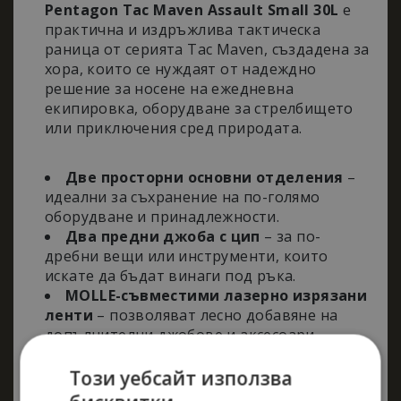
Pentagon Tac Maven Assault Small 30L
е
практична и издръжлива тактическа
раница от серията Tac Maven, създадена за
хора, които се нуждаят от надеждно
решение за носене на ежедневна
екипировка, оборудване за стрелбището
или приключения сред природата.
Основни характеристики
Две просторни основни отделения
–
идеални за съхранение на по-голямо
оборудване и принадлежности.
Два предни джоба с цип
– за по-
дребни вещи или инструменти, които
искате да бъдат винаги под ръка.
MOLLE-съвместими лазерно изрязани
ленти
– позволяват лесно добавяне на
допълнителни джобове и аксесоари.
Комфорт и ергономия
Широки, ергономични презрамки
– за
Този уебсайт използва
удобно носене дори при по-голямо