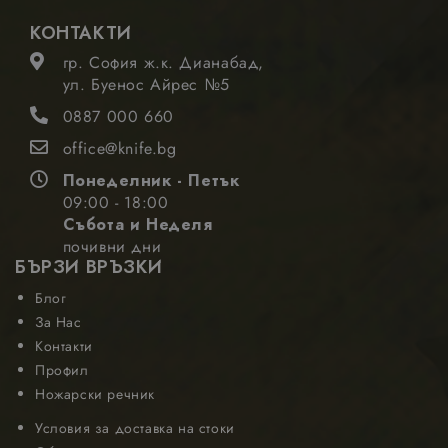
предоставяне
КОНТАКТИ
на своя анализ
на риска.
гр. София ж.к. Дианабад,
ул. Буенос Айрес №5
0887 000 660
office@knife.bg
Доставчик
Валиден
Понеделник - Петък
Име
Описание
/
Домейн
до
09:00 - 18:00
_gid
1 ден
Google
Тази бисквитка
Доставчик
Валиден
Събота и Неделя
Име
Описание
LLC
е зададена от
/
Домейн
до
почивни дни
.nastarta-
Google
shop.com
Analytics. Той
БЪРЗИ ВРЪЗКИ
_gcl_au
2 месеца
Google
Тази бискв
съхранява и
4
LLC
се задава о
седмици
актуализира
.nastarta-
Doubleclic
Блог
уникална
shop.com
предостав
За Нас
стойност за
информац
всяка посетена
за това как
Контакти
страница и се
крайният
използва за
Профил
потребите
отчитане и
използва
Ножарски речник
проследяване
уебсайта и
на
всяка рекл
показванията
Условия за доставка на стоки
която
на страницата.
крайният