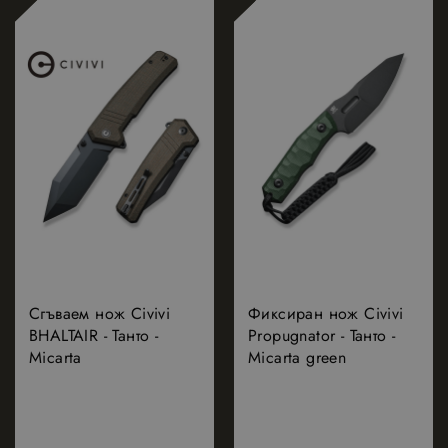
Сгъваем нож Civivi
Фиксиран нож Civivi
BHALTAIR - Танто -
Propugnator - Танто -
Micarta
Micarta green