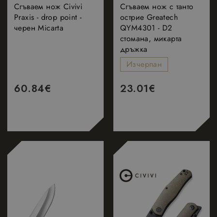
Сгъваем нож Civivi
Сгъваем нож с танто
Praxis - drop point -
острие Greatech
черен Micarta
QYM4301 - D2
стомана, микарта
дръжка
Изчерпан
60.84
€
23.01
€