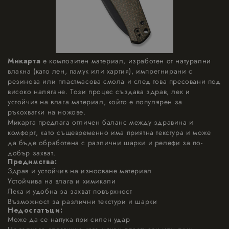
Микарта
е композитен материал, изработен от натурални
влакна (като лен, памук или хартия), импрегнирани с
резинова или пластмасова смола и след това пресовани под
високо налягане. Този процес създава здрав, лек и
устойчив на влага материал, който е популярен за
ръкохватки на ножове.
Микарта предлага отличен баланс между здравина и
комфорт, като същевременно има приятна текстура и може
да бъде обработена с различни шарки и релефи за по-
добър захват.
Предимства:
Здрав и устойчив на износване материал
Устойчива на влага и химикали
Лека и удобна за захват повърхност
Възможност за различни текстури и шарки
Недостатъци:
Може да се напука при силен удар