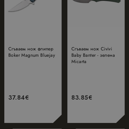
сесията.
посочения
уебсайт.
_fbp
2 месеца
Meta
Използва с
4
Platform
Facebook з
седмици
Inc.
доставяне 
.nastarta-
поредица 
shop.com
рекламни
продукти, 
наддаване 
реално вр
Сгъваем нож флипер
Сгъваем нож Civivi
от трети
страни
Boker Magnum Bluejay
Baby Banter - зелена
рекламода
Micarta
37.84
€
83.85
€