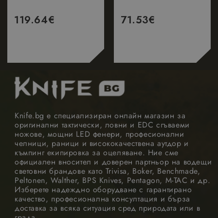
119.64
€
71.53
€
Knife.bg е специализиран онлайн магазин за
оригинални тактически, ловни и EDC сгъваеми
ножове, мощни LED фенери, професионални
челници, раници и висококачествена аутдор и
къмпинг екипировка за оцеляване. Ние сме
официален вносител и доверен партньор на водещи
световни брандове като Trivisa, Boker, Benchmade,
Peltonen, Walther, BPS Knives, Pentagon, M-TAC и др.
Изберете надеждно оборудване с гарантирано
качество, професионална консултация и бърза
доставка за всяка ситуация сред природата или в
града.