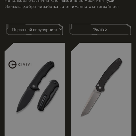
Не толкова еластична като някои пластмаси или гуми
Изисква добра изработка за оптимална дълготрайност
Филтър