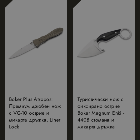
и
идентификато
за асоцииран
акаунт в
Google
Analytics.
_GRECAPTCHA
5 месеца
Google LLC
Google
4
www.google.com
reCAPTCHA
седмици
задава
необходимата
бисквитка
(_GRECAPTCHA)
когато се
изпълнява с
цел
предоставяне
на своя анализ
на риска.
Boker Plus Atropos:
Туристически нож с
Премиум джобен нож
фиксирано острие
с VG-10 острие и
Boker Magnum Enki -
микарта дръжка, Liner
440B стомана и
Доставчик
Валиден
Lock
микарта дръжка
Име
Описание
/
Домейн
до
_gid
1 ден
Google
Тази бисквитка