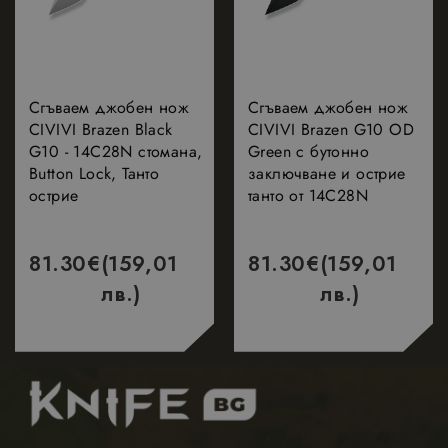
Сгъваем джобен нож
Сгъваем джобен нож
CIVIVI Brazen Black
CIVIVI Brazen G10 OD
G10 - 14C28N стомана,
Green с бутонно
Button Lock, Танто
заключване и острие
острие
танто от 14C28N
81.30
€
(159,01
81.30
€
(159,01
лв.)
лв.)