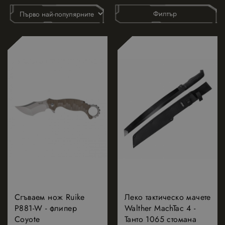
Филтър
НОВО
Сгъваем нож Ruike
Леко тактическо мачете
P881-W - флипер
Walther MachTac 4 -
Coyote
Танто 1065 стомана