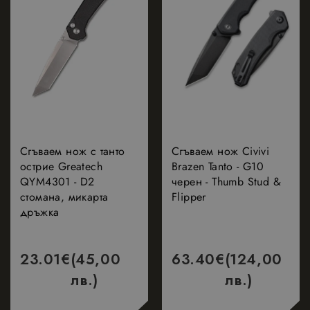
Сгъваем нож с танто
Сгъваем нож Civivi
острие Greatech
Brazen Tanto - G10
QYM4301 - D2
черен - Thumb Stud &
стомана, микарта
Flipper
дръжка
23.01
€
(45,00
63.40
€
(124,00
лв.)
лв.)