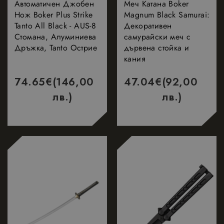
Автоматичен Джобен
Меч Катана Boker
използващи
Нож Boker Plus Strike
Magnum Black Samurai:
Google Tag
Manager за
Tanto All Black - AUS-8
Декоративен
зареждане на
Стомана, Алуминиева
самурайски меч с
други
скриптове и
Дръжка, Tanto Острие
дървена стойка и
код на
кания
страница.
Когато се
използва, мож
74.65
€
(146,00
47.04
€
(92,00
да се счита за
строго
лв.)
лв.)
необходим,
тъй като без
него други
скриптове
може да не
Google Privacy Policy
функционират
правилно.
Краят на имет
е уникален
номер, който 
и
идентификато
за асоцииран
акаунт в
Google
Analytics.
_GRECAPTCHA
5 месеца
Google LLC
Google