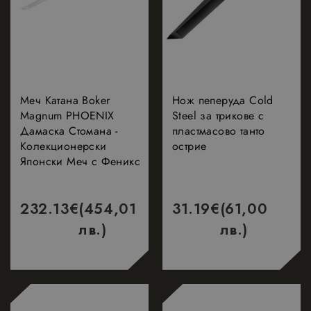
4
www.google.com
reCAPTCHA
седмици
задава
необходимата
бисквитка
(_GRECAPTCHA)
когато се
изпълнява с
цел
предоставяне
Меч Катана Boker
Нож пеперуда Cold
на своя анализ
Magnum PHOENIX
Steel за трикове с
на риска.
Дамаска Стомана -
пластмасово танто
Колекционерски
острие
Японски Меч с Феникс
Доставчик
Валиден
232.13
€
(454,01
31.19
€
(61,00
Име
Описание
/
Домейн
до
лв.)
лв.)
_gid
1 ден
Google
Тази бисквитка
Доставчик
Валиден
Име
Описание
LLC
е зададена от
/
Домейн
до
.nastarta-
Google
shop.com
Analytics. Той
_gcl_au
2 месеца
Google
Тази бискв
съхранява и
4
LLC
се задава о
седмици
актуализира
.nastarta-
Doubleclic
уникална
shop.com
предостав
стойност за
информац