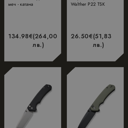
меч - катана
Walther P22 TSK
продукти, 
наддаване 
реално вр
от трети
страни
рекламода
134.98
€
(264,00
26.50
€
(51,83
лв.)
лв.)