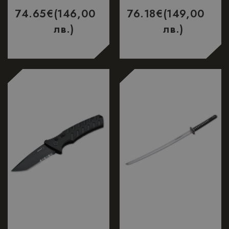
74.65
€
(146,00
76.18
€
(149,00
лв.)
лв.)
Таргетиране
Функционалност
Строго необходимо
Ефективност
Таргетиране
Функционалност
Строго необходимите бисквитки позволяват
основната функционалност на уебсайта, като
потребителско влизане и управление на
акаунта. Уебсайтът не може да се използва
правилно без строго необходими бисквитки.
Доставчик
/
Валиден
Име
Описание
Домейн
до
_dc_gtm_UA-
.nastarta-
50
Тази бисквитк
177840928-1
shop.com
секунди
е свързана съ
сайтове,