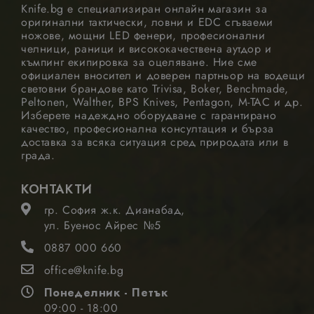
Knife.bg е специализиран онлайн магазин за
оригинални тактически, ловни и EDC сгъваеми
ножове, мощни LED фенери, професионални
челници, раници и висококачествена аутдор и
къмпинг екипировка за оцеляване. Ние сме
официален вносител и доверен партньор на водещи
световни брандове като Trivisa, Boker, Benchmade,
Peltonen, Walther, BPS Knives, Pentagon, M-TAC и др.
Изберете надеждно оборудване с гарантирано
качество, професионална консултация и бърза
доставка за всяка ситуация сред природата или в
града.
КОНТАКТИ
гр. София ж.к. Дианабад,
ул. Буенос Айрес №5
0887 000 660
office@knife.bg
Понеделник - Петък
09:00 - 18:00