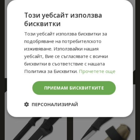
Компактен нож за
Нож за оцеляване
Този уебсайт използва
оцеляване Peltonen
Peltonen M07 Ranger
M23 Ranger Cub с
Puukko с кания -
бисквитки
Kydex кания - uncoated,
оранжева дръжка,
Този уебсайт използва бисквитки за
Coyote
черно острие
подобряване на потребителското
изживяване. Използвайки нашия
95.10
€
(186,00
94.59
€
(185,00
уебсайт, Вие се съгласявате с всички
лв.)
лв.)
бисквитки в съответствие с нашата
Политика за Бисквитки.
Прочетете още
ПРИЕМАМ БИСКВИТКИТЕ
ПЕРСОНАЛИЗИРАЙ
Строго
Ефективност
необходимо