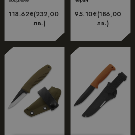
покритие
черен
118.62
€
(232,00
95.10
€
(186,00
лв.)
лв.)