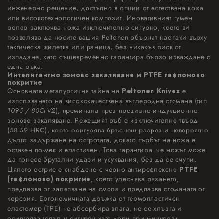
инженерно решение, достъпно в опции от естествена кожа
или високотехнологичен композит. Иновативният гумен
ролер заключва ножа изключително сигурно, което ви
позволява да носите вашия Peltonen обърнат наопаки върху
тактическа жилетка или раница, без никакъв риск от
изпадане, като същевременно гарантира бързо изваждане с
една ръка.
Интелигентно зоново закаляване и PTFE тефлоново
покритие
Основната металургична тайна на
Peltonen Knives
е
използването на висококачествена въглеродна стомана (тип
1095 / 80CrV2
), преминала през прецизно индукционно
зоново закаляване. Режещият ръб е изключително твърд
(58-59 HRC), което осигурява бръснещ разрез и невероятно
дълго задържане на остротата, докато гърбът на ножа е
оставен по-мек и еластичен. Това гарантира, че ножът може
да понесе брутални удари и усуквания, без да се счупи.
Цялото острие е снабдено с черно антирефлексно
PTFE
(тефлоново) покритие
, което улеснява рязането,
предпазва от залепване на смола и предпазва стоманата от
корозия. Ергономичната дръжка от термопластичен
еластомер (TPE) не абсорбира влага, не се хлъзга и
осигурява топъл и сигурен хват дори при минусови