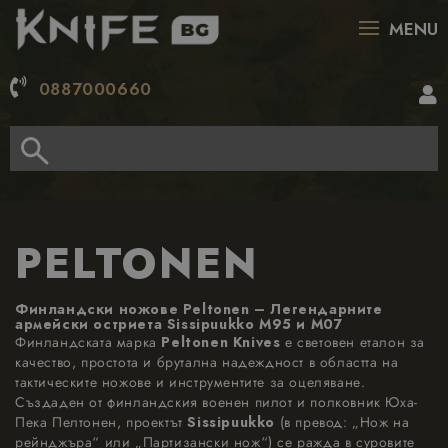
MENU
0887000660
PELTONEN
Финландски ножове Peltonen – Легендарните
армейски остриета Sissipuukko M95 и M07
Финландската марка
Peltonen Knives
е световен еталон за
качество, простота и брутална надеждност в областта на
тактическите ножове и инструментите за оцеляване.
Създаден от финландския военен пилот и полковник Юха-
Пека Пелтонен, проектът
Sissipuukko
(в превод: „Нож на
рейнджъра“ или „Партизански нож“) се ражда в суровите