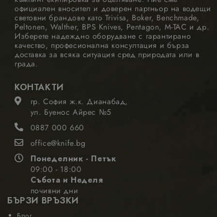
от трети
официален вносител и доверен партньор на водещи
страни
световни брандове като Trivisa, Boker, Benchmade,
рекламода
Peltonen, Walther, BPS Knives, Pentagon, M-TAC и др.
Изберете надеждно оборудване с гарантирано
качество, професионална консултация и бърза
доставка за всяка ситуация сред природата или в
града.
КОНТАКТИ
гр. София ж.к. Дианабад,
ул. Буенос Айрес №5
0887 000 660
office@knife.bg
Понеделник - Петък
09:00 - 18:00
Събота и Неделя
почивни дни
БЪРЗИ ВРЪЗКИ
Блог