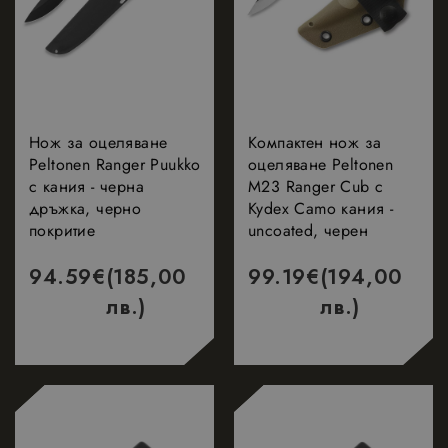
Таргетиране
Функционалност
Нож за оцеляване
Компактен нож за
Peltonen Ranger Puukko
оцеляване Peltonen
Строго необходимо
Ефективност
с кания - черна
M23 Ranger Cub с
Таргетиране
Функционалност
дръжка, черно
Kydex Camo кания -
покритие
uncoated, черен
Строго необходимите бисквитки позволяват
основната функционалност на уебсайта, като
потребителско влизане и управление на
94.59
€
(185,00
99.19
€
(194,00
акаунта. Уебсайтът не може да се използва
правилно без строго необходими бисквитки.
лв.)
лв.)
Доставчик
/
Валиден
Име
Описание
Домейн
до
_dc_gtm_UA-
.nastarta-
50
Тази бисквитк
177840928-1
shop.com
секунди
е свързана съ
сайтове,
използващи
Google Tag
Manager за