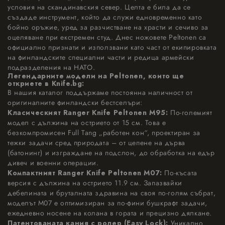
условия на скандинавския север. Целта е била да се
създаде инструмент, който да служи едновременно като
бойно оръжие, уред за разчистване на храсти и сечиво за
оцеляване при екстремен студ. Днес ножовете Peltonen са
официално признати и използвани като част от екипировката
на финландските специални части и редица армейски
подразделения на НАТО.
Легендарните модели на Peltonen, които ще
откриете в Knife.bg:
В нашия каталог поддържаме постоянна наличност от
оригиналните финландски бестселъри:
Класическият Ranger Knife Peltonen M95:
По-големият
модел с дължина на острието от 15 см. Това е
безкомпромисен Full Tang „работен кон“, проектиран за
тежки задачи сред природата – от цепене на дърва
(батонинг) и изграждане на подслон, до обработка на едър
дивеч и военни операции.
Компактният Ranger Knife Peltonen M07:
По-късата
версия с дължина на острието 11.9 см. Запазвайки
дебелината и бруталната здравина на своя по-голям събрат,
моделът M07 е оптимизиран за по-фини бушкрафт задачи,
ежедневно носене на колана в гората и прецизно дялкане.
Патентованата кания с ролер (Easy Lock):
Уникално