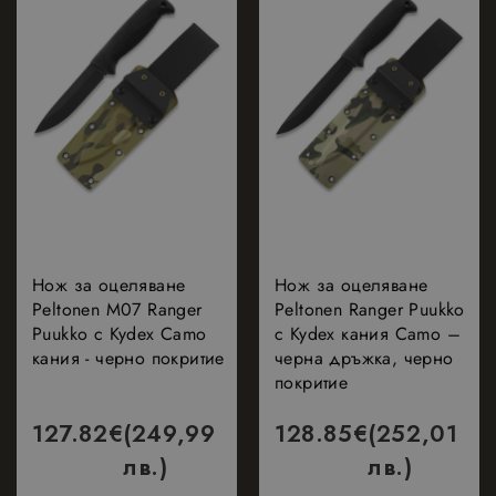
зареждане на
други
скриптове и
код на
страница.
Когато се
използва, мож
да се счита за
строго
необходим,
тъй като без
него други
скриптове
може да не
Google Privacy Policy
функционират
правилно.
Краят на имет
Нож за оцеляване
Нож за оцеляване
е уникален
Peltonen M07 Ranger
Peltonen Ranger Puukko
номер, който 
и
Puukko с Kydex Camo
с Kydex кания Camo –
идентификато
кания - черно покритие
черна дръжка, черно
за асоцииран
акаунт в
покритие
Google
Analytics.
127.82
€
(249,99
128.85
€
(252,01
_GRECAPTCHA
5 месеца
Google LLC
Google
4
www.google.com
лв.)
лв.)
reCAPTCHA
седмици
задава
необходимата