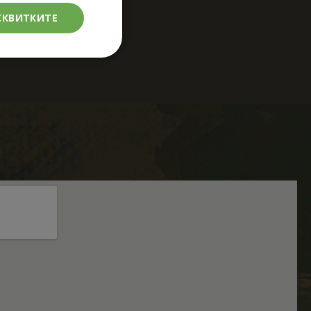
СКВИТКИТЕ
кционалност
елско влизане и
тки.
щи Google Tag
 страница. Когато
, тъй като без
равилно. Краят на
р за асоцииран