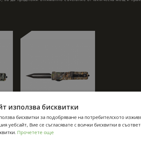
йт използва бисквитки
ползва бисквитки за подобряване на потребителското изжив
КА
7 ДНИ ДОСТАВКА
ия уебсайт, Вие се съгласявате с всички бисквитки в съотве
Автоматичен нож OTF
квитки.
Прочетете още
Templar Zinc Mossy Oak