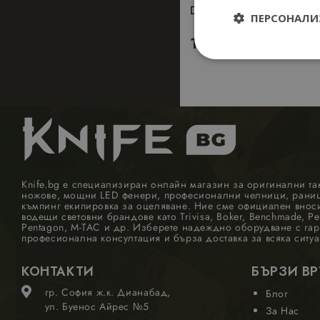
DNA - дроп пойнт, голя
ПЕРСОНАЛИ
163.56
€
(319,90 л
Строго
необходи
Knife.bg е специализиран онлайн магазин за оригинални та
ножове, мощни LED фенери, професионални челници, раници
Строго необходимит
къмпинг екипировка за оцеляване. Ние сме официален внос
управление на акау
водещи световни брандове като Trivisa, Boker, Benchmade, Pel
Pentagon, M-TAC и др. Изберете надеждно оборудване с гар
Д
професионална консултация и бърза доставка за всяка ситуа
Име
Д
_dc_gtm_UA-
.
КОНТАКТИ
БЪРЗИ В
177840928-1
s
гр. София ж.к. Дианабад,
Блог
ул. Буенос Айрес №5
За Нас