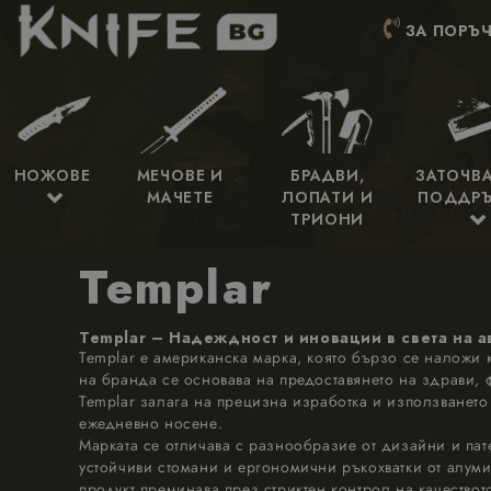
ЗА ПОРЪЧ
НОЖОВЕ
МЕЧОВЕ И
БРАДВИ,
ЗАТОЧВ
МАЧЕТЕ
ЛОПАТИ И
ПОДДР
ТРИОНИ
Templar
Templar – Надеждност и иновации в света на 
Templar е американска марка, която бързо се наложи 
на бранда се основава на предоставянето на здрави, 
Templar залага на прецизна изработка и използването
ежедневно носене.
Марката се отличава с разнообразие от дизайни и пат
устойчиви стомани и ергономични ръкохватки от алум
продукт преминава през стриктен контрол на качествот