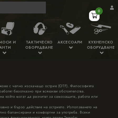
0
МОСИ И
ТАКТИЧЕСКО
АКСЕСОАРИ
КУХНЕНСКО
АНТИ
ОБОРУДВАНЕ
ОБОРУДВАНЕ
ожове с челно изскачащо острие (OTF). Философията
аботят безотказно при всякакви обстоятелства.
на който могат да разчитат за самозащита, работа или
лавно и бързо действие на острието. Използването на
елно балансирани и комфортни за употреба. Всеки
тична функционалност, което прави Templar