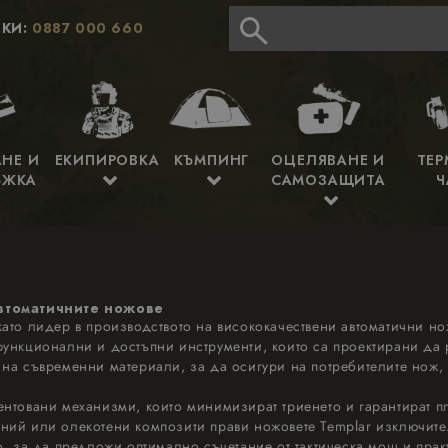
КИ:
0887 000 660
АНЕ И
ЕКИПИРОВКА
КЪМПИНГ
ОЦЕЛЯВАНЕ И
ТЕР
ЪЖКА
САМОЗАЩИТА
Ч
автоматичните ножове
като лидер в производството на висококачествени автоматични н
функционални и достъпни инструменти, които са проектирани да р
 на съвременни материали, за да осигури на потребителите нож, 
ентовани механизми, които минимизират триенето и гарантират п
иний или олекотени композити прави ножовете Templar изключит
о, за да предложи оптимално съчетание от тактическа мощ и прак