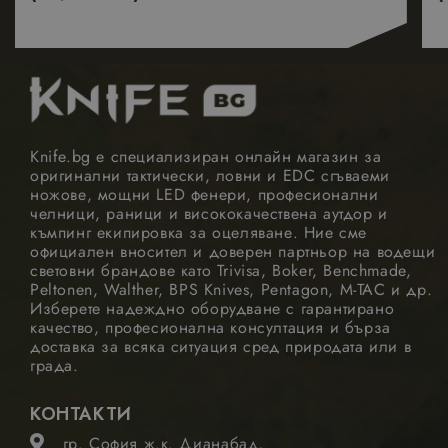
1 месец
LLC
бисквитка е
видял пред
.nastarta-
свързано с
посети
shop.com
Google
посочения
Universal
уебсайт.
Analytics - което
е значителна
_hjSession_1988605
.nastarta-
29
Тази бискв
актуализация на
shop.com
минути
се задава о
52
по-често
Hotjar и
секунди
използваната
предостав
услуга за анализ
информац
Knife.bg е специализиран онлайн магазин за
на Google. Тази
за това как
бисквитка се
крайният
оригинални тактически, ловни и EDC сгъваеми
използва за
потребите
ножове, мощни LED фенери, професионални
разграничаване
използва
челници, раници и висококачествена аутдор и
на уникални
уебсайта и
потребители
къмпинг екипировка за оцеляване. Ние сме
всяка рекл
чрез
която
официален вносител и доверен партньор на водещи
присвояване на
крайният
световни брандове като Trivisa, Boker, Benchmade,
произволно
потребите
Peltonen, Walther, BPS Knives, Pentagon, M-TAC и др.
генериран
може да е
номер като
Изберете надеждно оборудване с гарантирано
видял пред
идентификатор
посети
качество, професионална консултация и бърза
на клиента. Той
посочения
доставка за всяка ситуация сред природата или в
се включва във
уебсайт.
града.
всяка заявка за
страница в
_hjSessionUser_1988605
.nastarta-
1 година
Тази бискв
даден сайт и се
shop.com
се задава о
използва за
КОНТАКТИ
Hotjar и
изчисляване на
предостав
данни за
гр. София ж.к. Дианабад,
информац