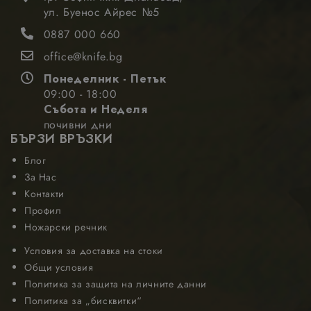
посетители,
за това как
ул. Буенос Айрес №5
сесии и
крайният
кампании за
потребите
0887 000 660
отчетите за
използва
анализ на
уебсайта и
office@knife.bg
сайтовете.
всяка рекл
която
_ga_Q1Q589HZXE
.nastarta-
1 година
Понеделник - Петък
Тази бисквитка
крайният
shop.com
1 месец
се използва от
потребите
09:00 - 18:00
Google Analytics
може да е
Събота и Неделя
за запазване на
видял пред
състоянието на
посети
почивни дни
сесията.
посочения
БЪРЗИ ВРЪЗКИ
уебсайт.
Блог
_fbp
2 месеца
Meta
Използва с
4
Platform
Facebook з
За Нас
седмици
Inc.
доставяне 
Контакти
.nastarta-
поредица 
shop.com
рекламни
Профил
продукти, 
наддаване 
Ножарски речник
реално вр
от трети
Условия за доставка на стоки
страни
Общи условия
рекламода
Политика за защита на личните данни
Политика за „бисквитки“