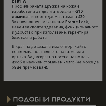
D191-W
да се счита за
Профилираната дръжка на ножа е
строго
необходим,
изработена от два материала –
G10
тъй като без
ламинат
и неръждаема стомана
420
.
него други
скриптове
Заключващият механизъм
Frame Lock
,
може да не
Google Privacy Policy
ценен за своята здравина, функционалност
функционират
правилно.
и удобство при използване, гарантира
Краят на имет
безопасна работа.
е уникален
номер, който 
и
В края на дръжката има отвор, който
идентификато
позволява поставянето на въже или
за асоцииран
акаунт в
връзка. За дискретно носене на ножа в
Google
джоб е наличен стоманен клипс (не може да
Analytics.
бъде преместван).
_GRECAPTCHA
5 месеца
Google LLC
Google
4
www.google.com
reCAPTCHA
седмици
задава
необходимата
бисквитка
(_GRECAPTCHA)
когато се
изпълнява с
ПОДОБНИ ПРОДУКТИ
цел
предоставяне
на своя анализ