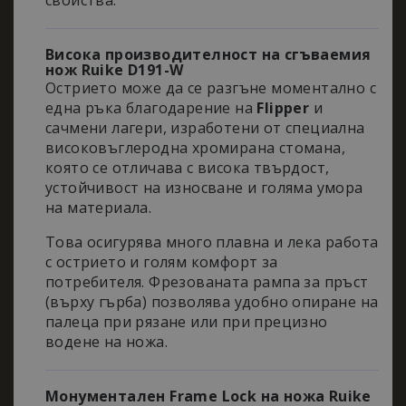
свойства.
Строго необходимо
Ефективност
Висока производителност на сгъваемия
нож Ruike D191-W
Таргетиране
Функционалност
Острието може да се разгъне моментално с
една ръка благодарение на
Flipper
и
Строго необходимите бисквитки позволяват
основната функционалност на уебсайта, като
сачмени лагери, изработени от специална
потребителско влизане и управление на
високовъглеродна хромирана стомана,
акаунта. Уебсайтът не може да се използва
която се отличава с висока твърдост,
правилно без строго необходими бисквитки.
устойчивост на износване и голяма умора
Доставчик
/
Валиден
Име
Описание
на материала.
Домейн
до
_dc_gtm_UA-
.nastarta-
50
Тази бисквитк
Това осигурява много плавна и лека работа
177840928-1
shop.com
секунди
е свързана съ
с острието и голям комфорт за
сайтове,
използващи
потребителя. Фрезованата рампа за пръст
Google Tag
(върху гърба) позволява удобно опиране на
Manager за
зареждане на
палеца при рязане или при прецизно
други
водене на ножа.
скриптове и
код на
страница.
Когато се
Монументален Frame Lock на ножа Ruike
използва, мож