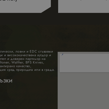
ктически, ловни и EDC сгъваеми
 и висококачествена аутдор и
ител и доверен партньор на
tonen, Walther, BPS Knives,
антирано качество,
ция сред природата или в града.
РЪЗКИ