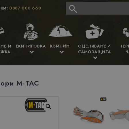
КИ:
0887 000 660
АНЕ И
ЕКИПИРОВКА
КЪМПИНГ
ОЦЕЛЯВАНЕ И
ТЕР
ЪЖКА
САМОЗАЩИТА
Ч
бори M-TAC