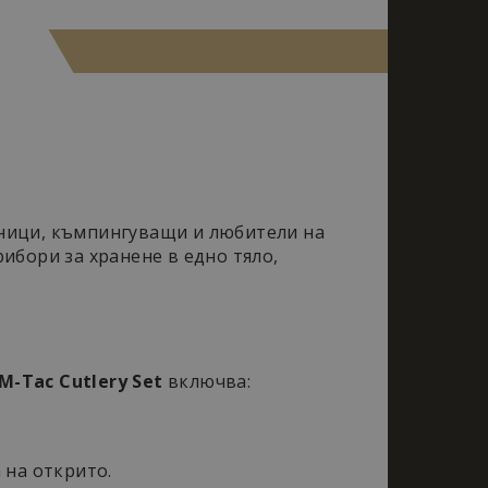
о време на път
ници, къмпингуващи и любители на
ибори за хранене в едно тяло,
M-Tac Cutlery Set
включва:
на открито.