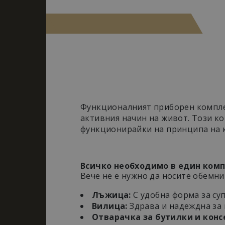
M-Tac Funct
Функционалният приборен компл
активния начин на живот. Този к
функционирайки на принципа на к
Всичко необходимо в един комп
Вече не е нужно да носите обемн
Лъжица:
С удобна форма за суп
Вилица:
Здрава и надеждна за 
Отварачка за бутилки и конс