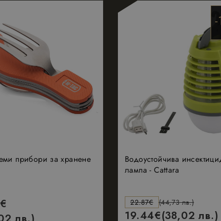
1 година
Google
Името на тази бисквитка е свързано с Google Universa
1 месец
LLC
е значителна актуализация на по-често използваната 
5
.nastarta-
29
Тази бисквитка се задава от Hotjar и предост
.nastarta-
на Google. Тази бисквитка се използва за разгранич
shop.com
минути
това как крайният потребител използва уебсай
shop.com
52
потребители чрез присвояване на произволно гене
реклама, която крайният потребител може да 
секунди
идентификатор на клиента. Той се включва във всяка
посети посочения уебсайт.
страница в даден сайт и се използва за изчисляване 
посетители, сесии и кампании за отчетите за анализ 
88605
.nastarta-
1 година
Тази бисквитка се задава от Hotjar и предост
shop.com
това как крайният потребител използва уебсай
.nastarta-
1 година
Тази бисквитка се използва от Google Analytics за за
реклама, която крайният потребител може да 
shop.com
1 месец
състоянието на сесията.
посети посочения уебсайт.
2 месеца
Meta
Използва се от Facebook за доставяне на поре
4
Platform
продукти, като наддаване в реално време от т
седмици
Inc.
рекламодатели
.nastarta-
shop.com
еми прибори за хранене
Водоустойчива инсектици
лампа - Cattara
€
22.87
€
(44,73 лв.)
19.44
€
(38,02 лв.)
02 лв.)