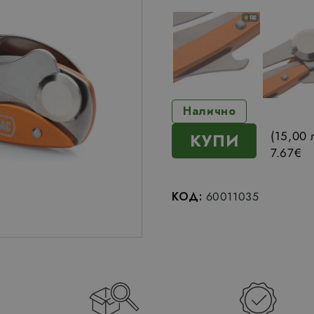
Налично
(15,00 
КУПИ
7.67
€
КОД:
60011035