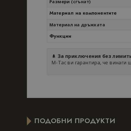
Размери (сгънат)
Строго необходимит
Материал на компонентите
управление на акау
Д
Материал на дръжката
Име
Д
Функции
_dc_gtm_UA-
.
177840928-1
s
🌲
За приключения без лимит
M-Tac ви гарантира, че винаги щ
_GRECAPTCHA
G
w
Име
Име
_gid
_gcl_au
ПОДОБНИ ПРОДУКТИ