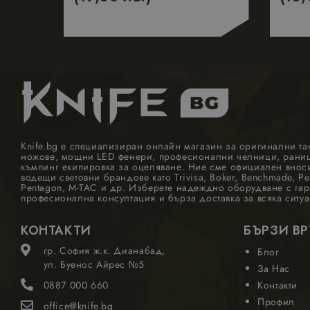
Knife.bg е специализиран онлайн магазин за оригинални та
ножове, мощни LED фенери, професионални челници, раници
къмпинг екипировка за оцеляване. Ние сме официален внос
водещи световни брандове като Trivisa, Boker, Benchmade, Pel
Pentagon, M-TAC и др. Изберете надеждно оборудване с гар
професионална консултация и бърза доставка за всяка ситуа
КОНТАКТИ
БЪРЗИ В
гр. София ж.к. Дианабад,
Блог
ул. Буенос Айрес №5
За Нас
0887 000 660
Контакти
Профил
office@knife.bg