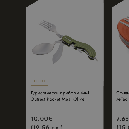
_ga
_hjSession_198860
_hjSessionUser_19
_ga_Q1Q589HZXE
_fbp
НОВО
Туристически прибори 4-в-1
Сгъва
Outrest Pocket Meal Olive
M-Tac
10.00
€
7.68
(19,56 лв.)
(15,