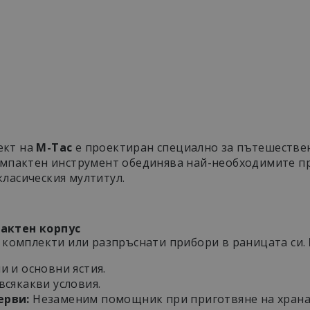
ДЕТАЙЛНО ОПИСАНИЕ
ional Cutlery Set – Вашият мултитул за хранене п
ект на
M-Tac
е проектиран специално за пътешестве
омпактен инструмент обединява най-необходимите пр
ласическия мултитул.
актен корпус
и комплекти или разпръснати прибори в раницата си.
и и основни ястия.
всякакви условия.
ерви:
Незаменим помощник при приготвяне на храна 