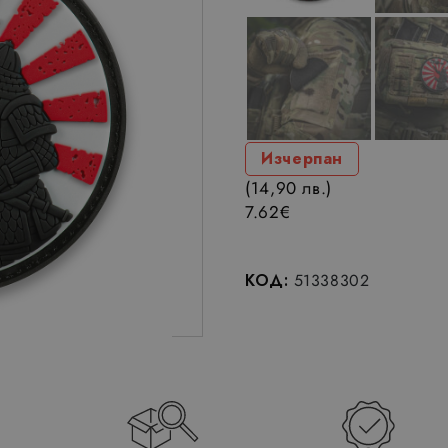
Изчерпан
(14,90 лв.)
7.62
€
КОД:
51338302