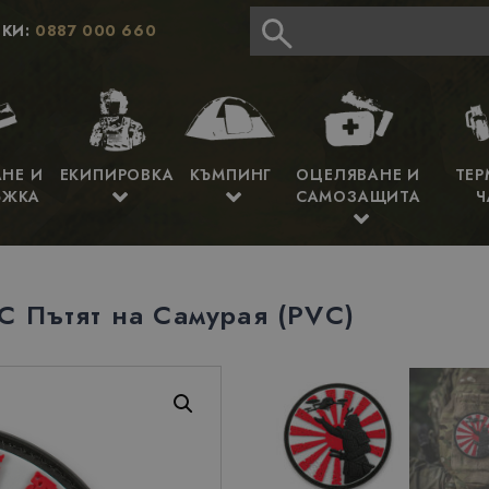
КИ:
0887 000 660
АНЕ И
ЕКИПИРОВКА
КЪМПИНГ
ОЦЕЛЯВАНЕ И
ТЕР
ЪЖКА
САМОЗАЩИТА
Ч
C Пътят на Самурая (PVC)