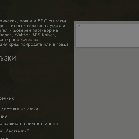
ктически, ловни и EDC сгъваеми
 и висококачествена аутдор и
ител и доверен партньор на
tonen, Walther, BPS Knives,
антирано качество,
ция сред природата или в града.
РЪЗКИ
речник
 доставка на стоки
вия
а защита на личните данни
а „бисквитки“
ация