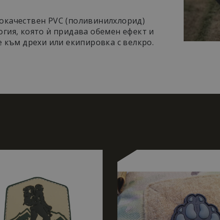
мо
окачествен PVC (поливинилхлорид)
гия, която ѝ придава обемен ефект и
е към дрехи или екипировка с велкро.
Строго необходимо
Ефективност
Таргетиране
Функционалност
е бисквитки позволяват основната функционалност на уебсайта, като потребит
нта. Уебсайтът не може да се използва правилно без строго необходими бискви
оставчик
/
Валиден
Описание
омейн
до
nastarta-
50
Тази бисквитка е свързана със сайтове, използва
hop.com
секунди
Manager за зареждане на други скриптове и код на
се използва, може да се счита за строго необходим
него други скриптове може да не функционират п
името е уникален номер, който е и идентификато
акаунт в Google Analytics.
5 месеца
oogle LLC
Google reCAPTCHA задава необходимата бисквитка
4
ww.google.com
когато се изпълнява с цел предоставяне на своя а
седмици