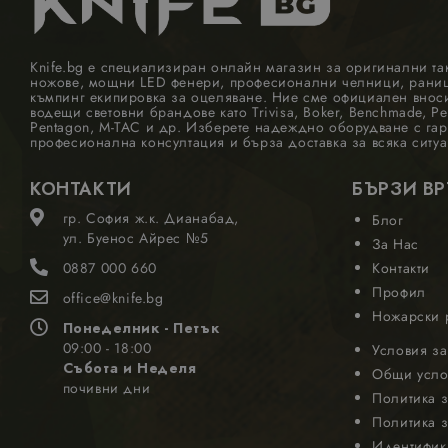
Knife.bg е специализиран онлайн магазин за оригинални та
ножове, мощни LED фенери, професионални челници, раници
къмпинг екипировка за оцеляване. Ние сме официален внос
водещи световни брандове като Trivisa, Boker, Benchmade, Pel
Pentagon, M-TAC и др. Изберете надеждно оборудване с гар
професионална консултация и бърза доставка за всяка ситуа
КОНТАКТИ
БЪРЗИ В
гр. София ж.к. Дианабад,
Блог
ул. Буенос Айрес №5
За Нас
0887 000 660
Контакти
Профил
office@knife.bg
Ножарски 
Понеделник - Петък
09:00 - 18:00
Условия за
Събота и Неделя
Общи усло
почивни дни
Политика з
Политика з
Идентифик