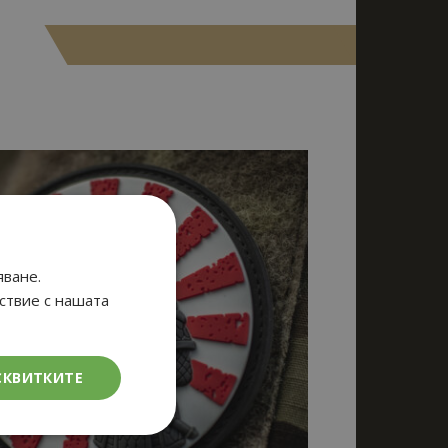
яване.
тствие с нашата
СКВИТКИТЕ
кционалност