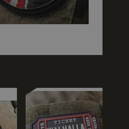
елско влизане и
тки.
щи Google Tag
 страница. Когато
, тъй като без
равилно. Краят на
р за асоцииран
 (_GRECAPTCHA),
нализ на риска.