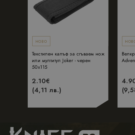
Име
Име
_gid
_gcl_au
НОВО
НОВ
_ga
_hjSession_198860
Текстилен калъф за сгъваем нож
Велкр
или мултитул Joker - черен
Adven
50х115
_hjSessionUser_19
2.10
€
4.9
_ga_Q1Q589HZXE
(4,11 лв.)
(9,5
_fbp