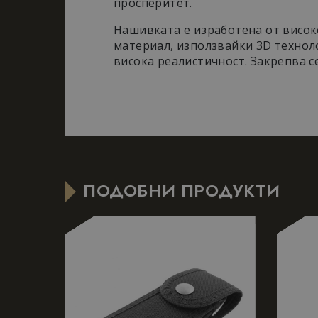
просперитет.
необходи
Нашивката е изработена от висок
материал, използвайки 3D техноло
висока реалистичност. Закрепва с
Строго необходимит
управление на акау
Д
Име
Д
ПОДОБНИ ПРОДУКТИ
_dc_gtm_UA-
.
177840928-1
s
_GRECAPTCHA
G
w